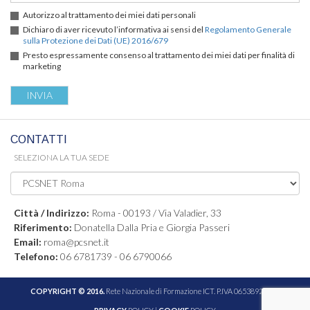
Autorizzo al trattamento dei miei dati personali
Dichiaro di aver ricevuto l’informativa ai sensi del
Regolamento Generale
sulla Protezione dei Dati (UE) 2016/679
Presto espressamente consenso al trattamento dei miei dati per finalità di
marketing
CONTATTI
SELEZIONA LA TUA SEDE
Città / Indirizzo:
Roma - 00193 / Via Valadier, 33
Riferimento:
Donatella Dalla Pria e Giorgia Passeri
Email:
roma@pcsnet.it
Telefono:
06 6781739 - 06 6790066
COPYRIGHT © 2016.
Rete Nazionale di Formazione ICT. P.IVA 06538921005