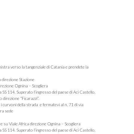
inistra verso la tangenziale di Catania e prendete la
n direzione Stazione
irezione Ognina – Scogliera
 SS 114. Superato l’ingresso del paese di Aci Castello,
o direzione “Ficarazzi”.
curvoni della strada e fermatevi al n. 71 di via
tra sede
re su Viale Africa direzione Ognina – Scogliera
 SS 114. Superato l’ingresso del paese di Aci Castello,