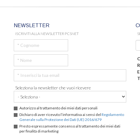
NEWSLETTER
C
ISCRIVITI ALLA NEWSLETTER PCSNET
S
C
R
E
T
Seleziona la newsletter che vuoi ricevere
Autorizzo al trattamento dei miei dati personali
Dichiaro di aver ricevuto l’informativa ai sensi del
Regolamento
Generale sulla Protezione dei Dati (UE) 2016/679
Presto espressamente consenso al trattamento dei miei dati
per finalità di marketing