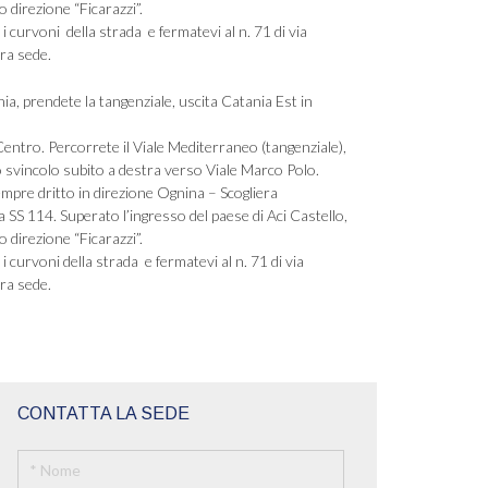
o direzione “Ficarazzi”.
 curvoni della strada e fermatevi al n. 71 di via
tra sede.
nia, prendete la tangenziale, uscita Catania Est in
Centro. Percorrete il Viale Mediterraneo (tangenziale),
o svincolo subito a destra verso Viale Marco Polo.
mpre dritto in direzione Ognina – Scogliera
 SS 114. Superato l’ingresso del paese di Aci Castello,
o direzione “Ficarazzi”.
curvoni della strada e fermatevi al n. 71 di via
tra sede.
CONTATTA LA SEDE