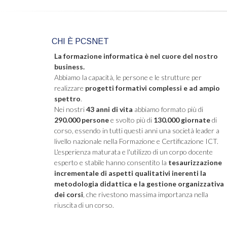
CHI È PCSNET
La formazione informatica è nel cuore del nostro
business.
Abbiamo la capacità, le persone e le strutture per
realizzare
progetti formativi complessi e ad ampio
spettro
.
Nei nostri
43 anni di vita
abbiamo formato più di
290.000 persone
e svolto più di
130.000 giornate
di
corso, essendo in tutti questi anni una società leader a
livello nazionale nella Formazione e Certificazione ICT.
L'esperienza maturata e l'utilizzo di un corpo docente
esperto e stabile hanno consentito la
tesaurizzazione
incrementale di aspetti qualitativi inerenti la
metodologia didattica e la gestione organizzativa
dei corsi
, che rivestono massima importanza nella
riuscita di un corso.