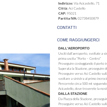
Indirizzo:
Via Acicastello, 71
Città:
Aci Castello
CAP:
95021
Partita IVA:
02738450879
CONTATTI
COME RAGGIUNGERCI
DALL'AEROPORTO
Usciti dall’aeroporto, svoltate a s
prima uscita “Porto – Centro”
Proseguire costeggiando il porto i
Superata la Stazione, proseguire d
Proseguire verso Aci Castello sulla
svoltare a sinistra al primo incroci
Percorrete circa 500 mt seguendo i 
Acicastello, dove troverete la nos
DALLA STAZIONE
Da Piazza della Stazione, prosegui
Proseguire verso Aci Castello sulla