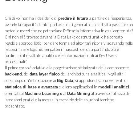
Chi di voi non ha il desiderio di
a partire dall’esperienza,
predire il futuro
avendo la capacità di interpretare i dati generati dalle attività passate con
metodi e mezzi che ne potenziano l’efficacia informativa in essi contenuta?
Chi non si è trovato davanti a Data Lake destrutturati e ha cercato
regole e approcci logici per dare forma ad algoritmi ricorsivi scavando nelle
relazioni, nelle logiche, nei pattern nascosti dei dati portando oltre
l’ordinario il risultato analitico e le informazioni utili ai Key Users
processuali?
Il primo corso è relativo alla progettazione ottimizzata della componente
, del
dell’architettura analitica. Negli altri
back-end
data layer fisico
corsi, dopo un'introduzione ai
, si approfondiscono elementi di
Big Data
e le loro applicazioni in
statistica di base e avanzata
modelli analitici
orientati al
al
attraverso l’utilizzo di
Machine Learning e
Data Mining
laboratori pratici e la messa in esercizio delle soluzioni teoriche
presentate.