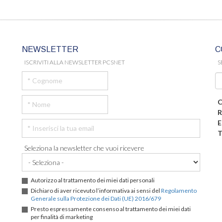
NEWSLETTER
C
ISCRIVITI ALLA NEWSLETTER PCSNET
S
C
R
E
T
Seleziona la newsletter che vuoi ricevere
Autorizzo al trattamento dei miei dati personali
Dichiaro di aver ricevuto l’informativa ai sensi del
Regolamento
Generale sulla Protezione dei Dati (UE) 2016/679
Presto espressamente consenso al trattamento dei miei dati
per finalità di marketing