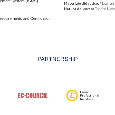
nagement System (ISMS)
Materiale didattico:
Materiale d
Natura del corso:
Teorico Meto
equirements and Certification
PARTNERSHIP