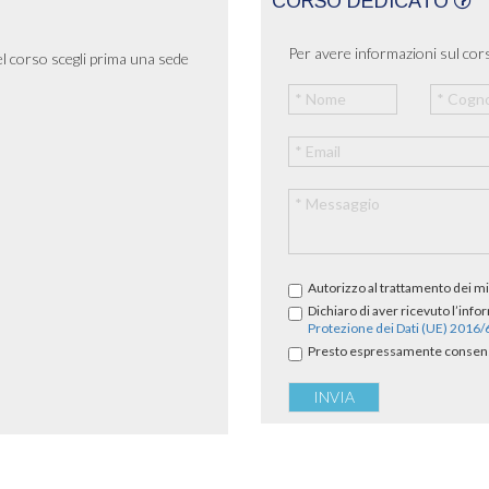
CORSO DEDICATO
Per avere informazioni sul cors
el corso scegli prima una sede
Autorizzo al trattamento dei mi
Dichiaro di aver ricevuto l’info
Protezione dei Dati (UE) 2016
Presto espressamente consenso 