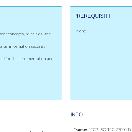
PREREQUISITI
None
nt concepts, principles, and
r an information security
sed for the implementation and
INFO
Esame:
PECB ISO/IEC 27001 Fou