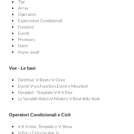
Tipi
Array
Operatori
Espressioni Condizionali
Funzioni
Eventi
Promises
Fetch
Async await
Vue - Le basi
Direttive, V-Bind e V-Once
Eventi V-on,Function,Event e Mounted
Disabled - Template-V-if-V-Else
Le Variabili Watch,V-Model e V-Bind dello Style
Operatori Condizionali e Cicli
V-if, V-else, Template e V-Show
V-For: i Cicli con Vue Js