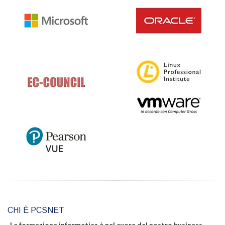
CHI È PCSNET
La formazione informatica è nel cuore del nostro business.