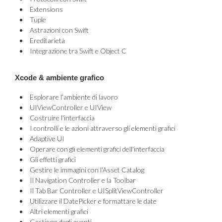
Extensions
Tuple
Astrazioni con Swift
Ereditarietà
Integrazione tra Swift e Object C
Xcode & ambiente grafico
Esplorare l’ambiente di lavoro
UIViewController e UIView
Costruire l'interfaccia
I controlli e le azioni attraverso gli elementi grafici
Adaptive UI
Operare con gli elementi grafici dell'interfaccia
Gli effetti grafici
Gestire le immagini con l'Asset Catalog
Il Navigation Controller e la Toolbar
Il Tab Bar Controller e UISplitViewController
Utilizzare il DatePicker e formattare le date
Altri elementi grafici
Gestione degli eventi