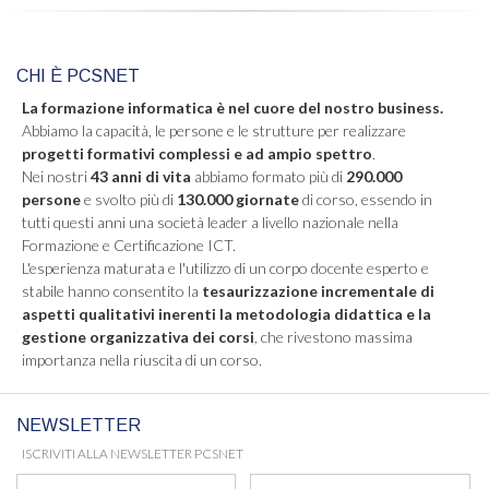
CHI È PCSNET
La formazione informatica è nel cuore del nostro business.
Abbiamo la capacità, le persone e le strutture per realizzare
progetti formativi complessi e ad ampio spettro
.
Nei nostri
43 anni di vita
abbiamo formato più di
290.000
persone
e svolto più di
130.000 giornate
di corso, essendo in
tutti questi anni una società leader a livello nazionale nella
Formazione e Certificazione ICT.
L'esperienza maturata e l'utilizzo di un corpo docente esperto e
stabile hanno consentito la
tesaurizzazione incrementale di
aspetti qualitativi inerenti la metodologia didattica e la
gestione organizzativa dei corsi
, che rivestono massima
importanza nella riuscita di un corso.
NEWSLETTER
ISCRIVITI ALLA NEWSLETTER PCSNET